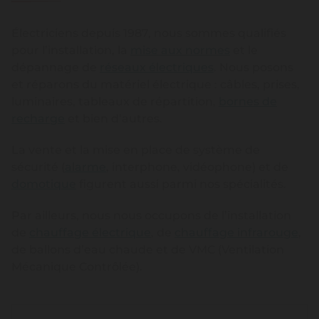
Électriciens depuis 1987, nous sommes qualifiés
pour l’installation, la
mise aux normes
et le
dépannage de
réseaux électriques
. Nous posons
et réparons du matériel électrique : câbles, prises,
luminaires, tableaux de répartition,
bornes de
recharge
et bien d’autres.
La vente et la mise en place de système de
sécurité (
alarme
, interphone, vidéophone) et de
domotique
figurent aussi parmi nos spécialités.
Par ailleurs, nous nous occupons de l’installation
de
chauffage électrique
, de
chauffage infrarouge
,
de ballons d’eau chaude et de VMC (Ventilation
Mécanique Contrôlée).