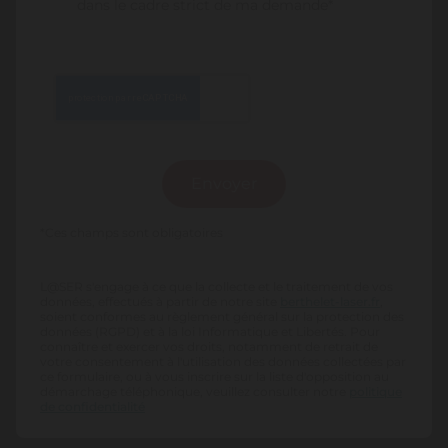
dans le cadre strict de ma demande*
*Ces champs sont obligatoires
L@SER s'engage à ce que la collecte et le traitement de vos
données, effectués à partir de notre site
berthelet-laser.fr
,
soient conformes au règlement général sur la protection des
données (RGPD) et à la loi Informatique et Libertés. Pour
connaître et exercer vos droits, notamment de retrait de
votre consentement à l'utilisation des données collectées par
ce formulaire, ou à vous inscrire sur la liste d'opposition au
démarchage téléphonique, veuillez consulter notre
politique
de confidentialité