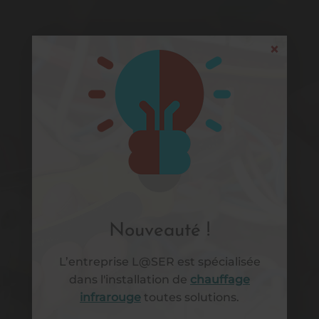
ETS L@SER
×
ETS L@SER
Nouveauté !
L’entreprise L@SER est spécialisée
Technologies par leds
dans l'installation de
chauffage
infrarouge
toutes solutions.