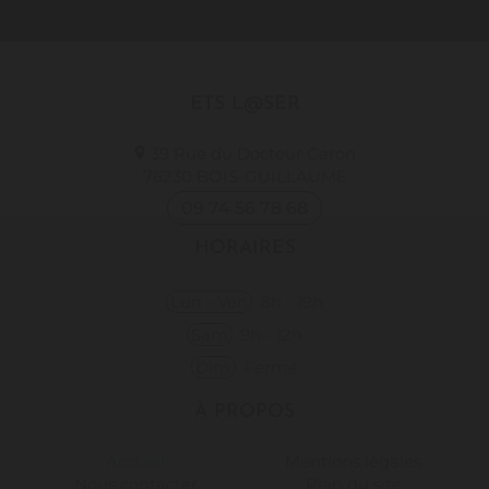
ETS L@SER
39 Rue du Docteur Caron
76230
BOIS-GUILLAUME
09 74 56 78 68
HORAIRES
Lun - Ven
8h - 19h
Sam
9h - 12h
Dim
Fermé
À PROPOS
Accueil
Mentions légales
Nous contacter
Plan du site