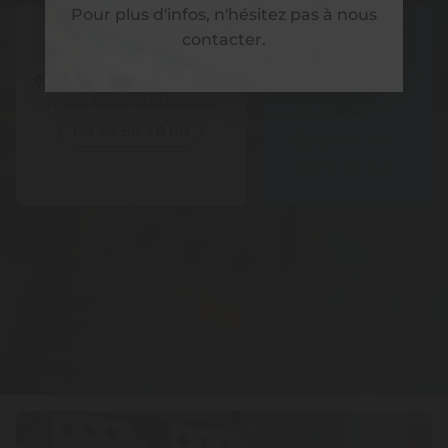
Pour plus d'infos, n'hésitez pas à nous
contacter.
Horaires
Nos coordonnées
39 Rue du Docteur Caron
Lun - Ven
8h -
76230
BOIS-GUILLAUME
19h
09 74 56 78 68
Sam
9h - 12h
Dim
Fermé